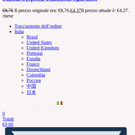
€
8,76
Il prezzo originale era: €8,76.
€
4,37
Il prezzo attuale è: €4,37.
/mese
Tracciamento dell’ordine
Italia
Brasil
United States
United Kingdom
Portugal
España
France
Deutschland
Colombia
Россия
中国
日本
0
Totale
€
0,00