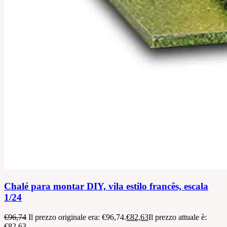
Chalé para montar DIY, vila estilo francês, escala
1/24
€
96,74
Il prezzo originale era: €96,74.
€
82,63
Il prezzo attuale è:
€82,63.