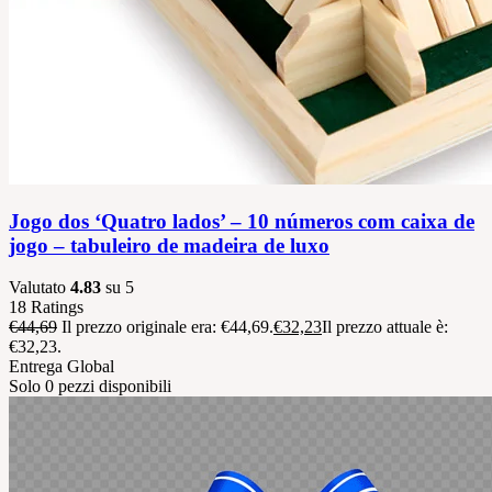
Jogo dos ‘Quatro lados’ – 10 números com caixa de
jogo – tabuleiro de madeira de luxo
Valutato
4.83
su 5
18
Ratings
€
44,69
Il prezzo originale era: €44,69.
€
32,23
Il prezzo attuale è:
€32,23.
Entrega Global
Solo 0 pezzi disponibili