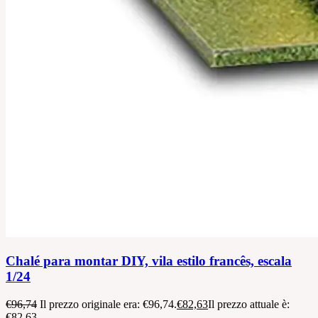
Chalé para montar DIY, vila estilo francês, escala
1/24
€
96,74
Il prezzo originale era: €96,74.
€
82,63
Il prezzo attuale è:
€82,63.