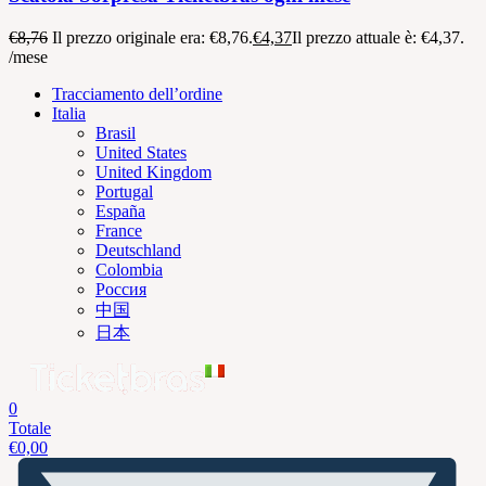
€
8,76
Il prezzo originale era: €8,76.
€
4,37
Il prezzo attuale è: €4,37.
/mese
Tracciamento dell’ordine
Italia
Brasil
United States
United Kingdom
Portugal
España
France
Deutschland
Colombia
Россия
中国
日本
0
Totale
€
0,00