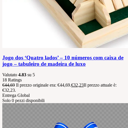
Jogo dos ‘Quatro lados’ – 10 números com caixa de
jogo – tabuleiro de madeira de luxo
Valutato
4.83
su 5
18
Ratings
€
44,69
Il prezzo originale era: €44,69.
€
32,23
Il prezzo attuale è:
€32,23.
Entrega Global
Solo 0 pezzi disponibili