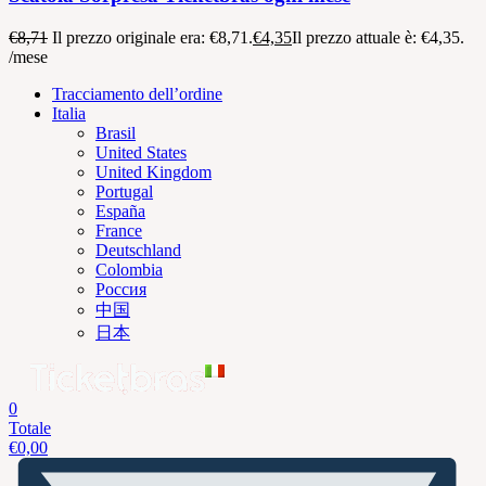
€
8,71
Il prezzo originale era: €8,71.
€
4,35
Il prezzo attuale è: €4,35.
/mese
Tracciamento dell’ordine
Italia
Brasil
United States
United Kingdom
Portugal
España
France
Deutschland
Colombia
Россия
中国
日本
0
Totale
€
0,00