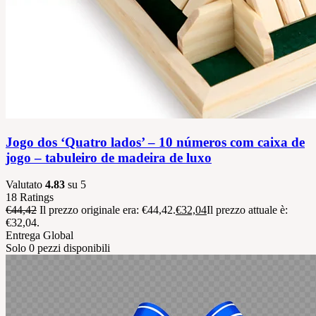
Jogo dos ‘Quatro lados’ – 10 números com caixa de
jogo – tabuleiro de madeira de luxo
Valutato
4.83
su 5
18
Ratings
€
44,42
Il prezzo originale era: €44,42.
€
32,04
Il prezzo attuale è:
€32,04.
Entrega Global
Solo 0 pezzi disponibili