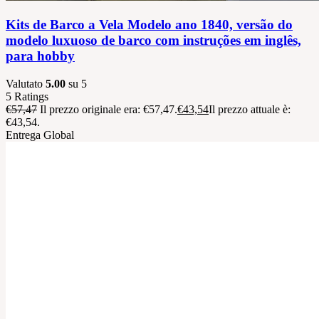
Kits de Barco a Vela Modelo ano 1840, versão do
modelo luxuoso de barco com instruções em inglês,
para hobby
Valutato
5.00
su 5
5
Ratings
€
57,47
Il prezzo originale era: €57,47.
€
43,54
Il prezzo attuale è:
€43,54.
Entrega Global