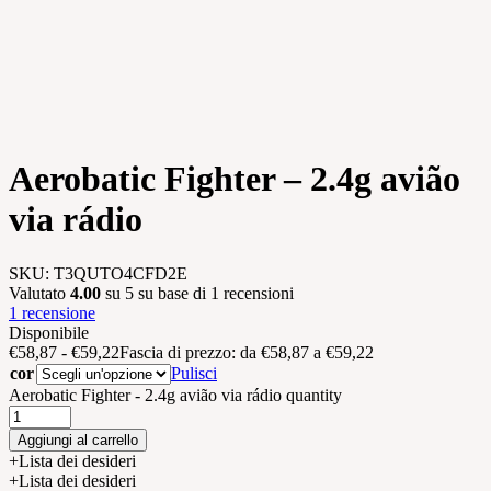
Aerobatic Fighter – 2.4g avião
via rádio
SKU:
T3QUTO4CFD2E
Valutato
4.00
su 5 su base di
1
recensioni
1
recensione
Disponibile
€
58,87
-
€
59,22
Fascia di prezzo: da €58,87 a €59,22
cor
Pulisci
Aerobatic Fighter - 2.4g avião via rádio quantity
Aggiungi al carrello
+Lista dei desideri
+Lista dei desideri