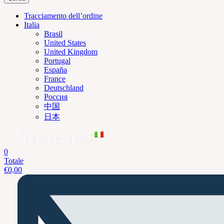
Tracciamento dell’ordine
Italia
Brasil
United States
United Kingdom
Portugal
España
France
Deutschland
Россия
中国
日本
0
Totale
€
0,00