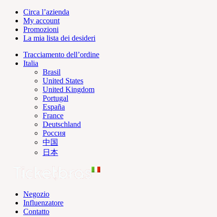
Circa l’azienda
My account
Promozioni
La mia lista dei desideri
Tracciamento dell’ordine
Italia
Brasil
United States
United Kingdom
Portugal
España
France
Deutschland
Россия
中国
日本
Negozio
Influenzatore
Contatto