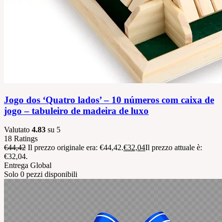
Jogo dos ‘Quatro lados’ – 10 números com caixa de
jogo – tabuleiro de madeira de luxo
Valutato
4.83
su 5
18
Ratings
€
44,42
Il prezzo originale era: €44,42.
€
32,04
Il prezzo attuale è:
€32,04.
Entrega Global
Solo 0 pezzi disponibili