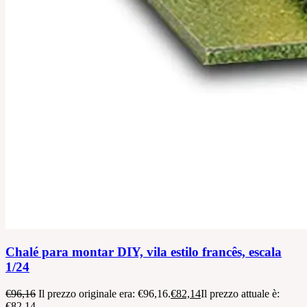
Chalé para montar DIY, vila estilo francês, escala
1/24
€
96,16
Il prezzo originale era: €96,16.
€
82,14
Il prezzo attuale è:
€82,14.