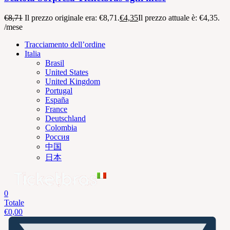
€
8,71
Il prezzo originale era: €8,71.
€
4,35
Il prezzo attuale è: €4,35.
/mese
Tracciamento dell’ordine
Italia
Brasil
United States
United Kingdom
Portugal
España
France
Deutschland
Colombia
Россия
中国
日本
0
Totale
€
0,00