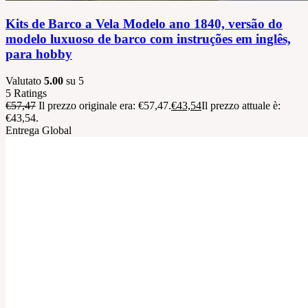
Kits de Barco a Vela Modelo ano 1840, versão do
modelo luxuoso de barco com instruções em inglês,
para hobby
Valutato
5.00
su 5
5
Ratings
€
57,47
Il prezzo originale era: €57,47.
€
43,54
Il prezzo attuale è:
€43,54.
Entrega Global